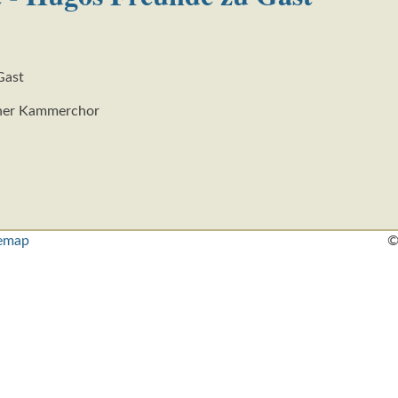
Gast
scher Kammerchor
temap
©