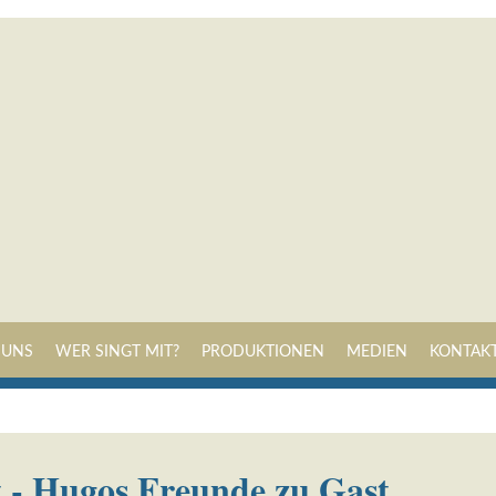
Navigation
 UNS
WER SINGT MIT?
PRODUKTIONEN
MEDIEN
KONTAK
überspringen
t - Hugos Freunde zu Gast