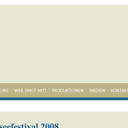
Navigation
 UNS
WER SINGT MIT?
PRODUKTIONEN
MEDIEN
KONTAK
überspringen
eefestival 2008