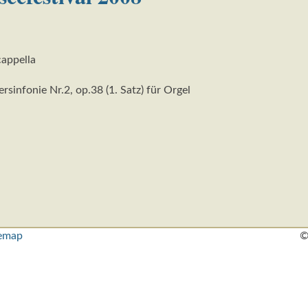
appella
sinfonie Nr.2, op.38 (1. Satz) für Orgel
temap
©