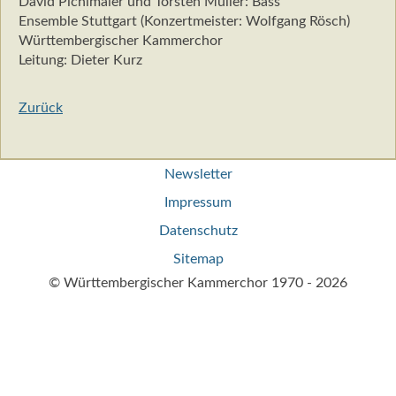
David Pichlmaier und Torsten Müller: Bass
Ensemble Stuttgart (Konzertmeister: Wolfgang Rösch)
Württembergischer Kammerchor
Leitung: Dieter Kurz
Zurück
Navigation
Newsletter
überspringen
Impressum
Datenschutz
Sitemap
© Württembergischer Kammerchor 1970 - 2026