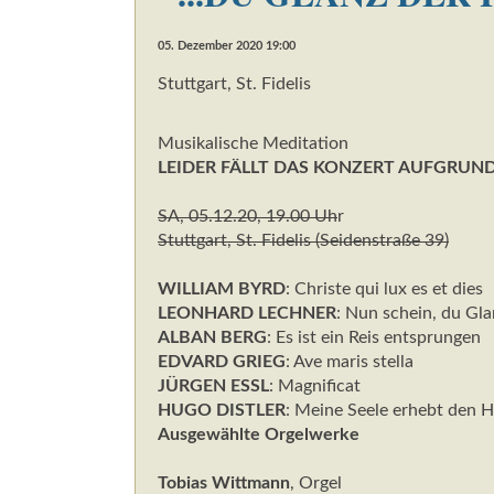
05. Dezember 2020 19:00
Stuttgart, St. Fidelis
Musikalische Meditation
LEIDER FÄLLT DAS KONZERT AUFGRUND
SA, 05.12.20, 19.00 Uh
r
Stuttgart, St. Fidelis (Seidenstraße 39)
WILLIAM BYRD
: Christe qui lux es et dies
LEONHARD LECHNER
: Nun schein, du Gla
ALBAN BERG
: Es ist ein Reis entsprungen
EDVARD GRIEG
: Ave maris stella
JÜRGEN ESSL
: Magnificat
HUGO DISTLER
: Meine Seele erhebt den 
Ausgewählte Orgelwerke
Tobias Wittmann
, Orgel