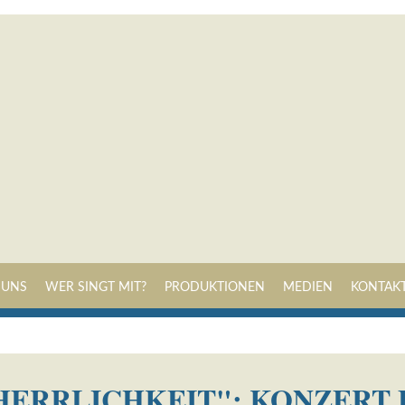
Navigation
 UNS
WER SINGT MIT?
PRODUKTIONEN
MEDIEN
KONTAK
überspringen
 HERRLICHKEIT": KONZERT