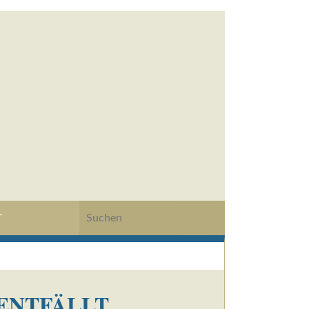
T
 ENTFÄLLT