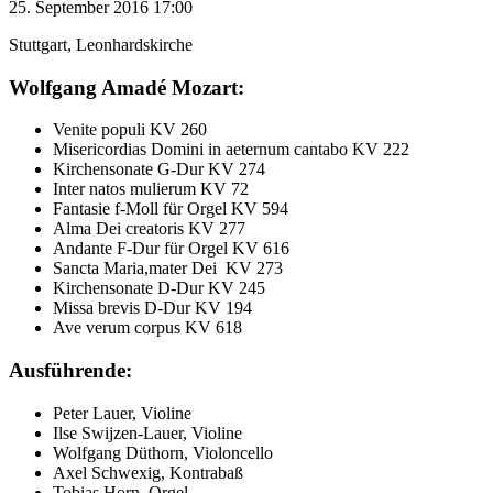
25. September 2016 17:00
Stuttgart, Leonhardskirche
Wolfgang Amadé Mozart:
Venite populi KV 260
Misericordias Domini in aeternum cantabo KV 222
Kirchensonate G-Dur KV 274
Inter natos mulierum KV 72
Fantasie f-Moll für Orgel KV 594
Alma Dei creatoris KV 277
Andante F-Dur für Orgel KV 616
Sancta Maria,mater Dei KV 273
Kirchensonate D-Dur KV 245
Missa brevis D-Dur KV 194
Ave verum corpus KV 618
Ausführende:
Peter Lauer, Violine
Ilse Swijzen-Lauer, Violine
Wolfgang Düthorn, Violoncello
Axel Schwexig, Kontrabaß
Tobias Horn, Orgel