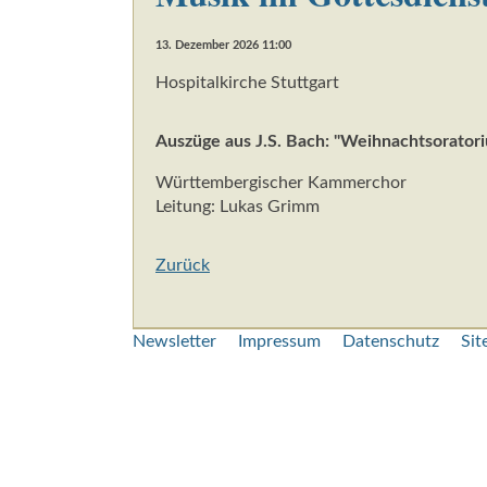
13. Dezember 2026 11:00
Hospitalkirche Stuttgart
Auszüge aus J.S. Bach: "Weihnachtsorator
Württembergischer Kammerchor
Leitung: Lukas Grimm
Zurück
Navigation
Newsletter
Impressum
Datenschutz
Si
überspringen