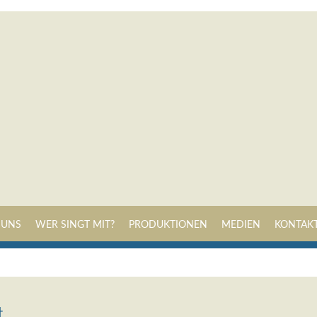
Navigation
 UNS
WER SINGT MIT?
PRODUKTIONEN
MEDIEN
KONTAK
überspringen
t