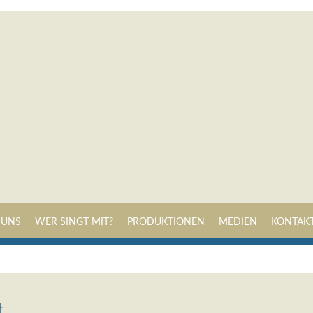
Navigation
 UNS
WER SINGT MIT?
PRODUKTIONEN
MEDIEN
KONTAK
überspringen
t