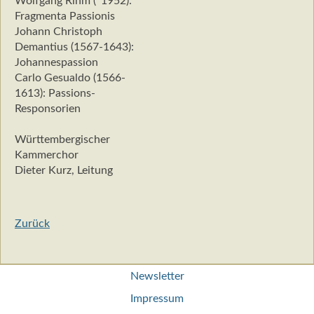
Wolfgang Rihm (*1952):
Fragmenta Passionis
Johann Christoph
Demantius (1567-1643):
Johannespassion
Carlo Gesualdo (1566-
1613): Passions-
Responsorien
Württembergischer
Kammerchor
Dieter Kurz, Leitung
Zurück
Navigation
Newsletter
überspringen
Impressum