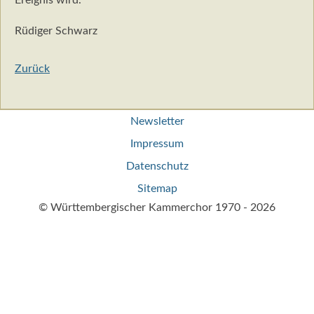
Ereignis wird."
Rüdiger Schwarz
Zurück
Navigation
Newsletter
überspringen
Impressum
Datenschutz
Sitemap
© Württembergischer Kammerchor 1970 - 2026