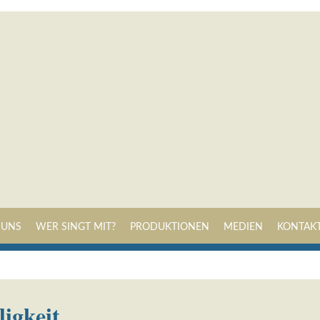
Navigation
 UNS
WER SINGT MIT?
PRODUKTIONEN
MEDIEN
KONTAK
überspringen
igkeit