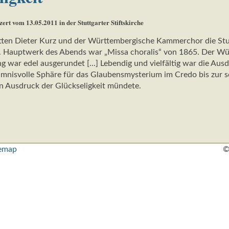
rt vom 13.05.2011 in der Stuttgarter Stiftskirche
atten Dieter Kurz und der Württembergische Kammerchor die Stun
t. Hauptwerk des Abends war „Missa choralis“ von 1865. Der W
ar edel ausgerundet [...] Lebendig und vielfältig war die Ausd
imnisvolle Sphäre für das Glaubensmysterium im Credo bis zur 
en Ausdruck der Glückseligkeit mündete.
temap
©