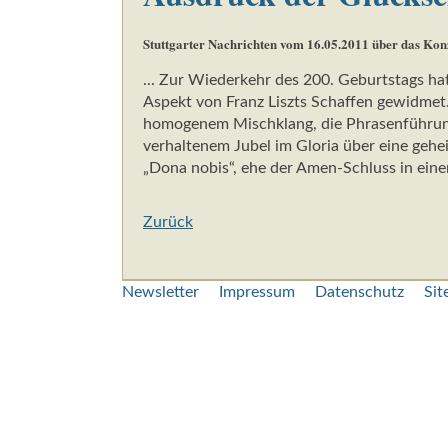
Stuttgarter Nachrichten vom 16.05.2011 über das Konze
... Zur Wiederkehr des 200. Geburtstags h
Aspekt von Franz Liszts Schaffen gewidme
homogenem Mischklang, die Phrasenführung w
verhaltenem Jubel im Gloria über eine gehe
„Dona nobis“, ehe der Amen-Schluss in ein
Zurück
Navigation
Newsletter
Impressum
Datenschutz
Si
überspringen