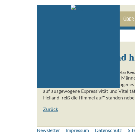
STARTSEITE
KONZERTE
PRESSE
ÜBER
Freudiger Geist und 
Reutlinger Nachrichten vom 28.04.2009 über das Konz
Die souveränen und wohlklingenden Männer
Frauenstimmen ein exzellentes, homogenes 
auf ausgewogene Expressivität und Vitalitä
Heiland, reiß die Himmel auf" standen neb
Zurück
Navigation
Newsletter
Impressum
Datenschutz
Si