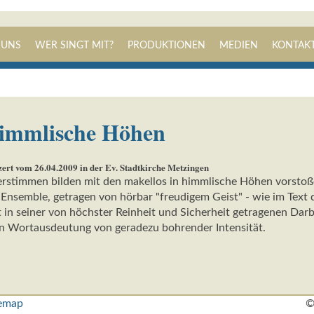
Navigation
 UNS
WER SINGT MIT?
PRODUKTIONEN
MEDIEN
KONTAK
überspringen
himmlische Höhen
ert vom 26.04.2009 in der Ev. Stadtkirche Metzingen
stimmen bilden mit den makellos in himmlische Höhen vorstoß
Ensemble, getragen von hörbar "freudigem Geist" - wie im Text
t in seiner von höchster Reinheit und Sicherheit getragenen Dar
en Wortausdeutung von geradezu bohrender Intensität.
temap
©