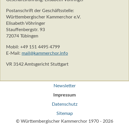
Postanschrift der Geschäftsstelle:
Württembergischer Kammerchor e.V.
Elisabeth Vöhringer
Stauffenbergstr. 93
72074 Tübingen
Mobil: +49 151 4495 4799
E-Mail:
mail@kammerchor.info
VR 3142 Amtsgericht Stuttgart
Navigation
Newsletter
überspringen
Impressum
Datenschutz
Sitemap
© Württembergischer Kammerchor 1970 - 2026