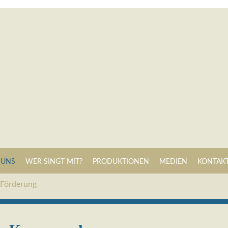
Navigation
 UNS
WER SINGT MIT?
PRODUKTIONEN
MEDIEN
KONTAK
überspringen
Navigation
 Förderung
überspringen