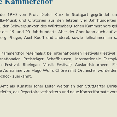
he Kammerchor
 1970 von Prof. Dieter Kurz in Stuttgart gegründet und
lla-Musik und Oratorien aus den letzten vier Jahrhunderten
u den Schwerpunkten des Württembergischen Kammerchors gehö
des 19. und 20. Jahrhunderts. Aber der Chor kann auch auf zah
rg Pflüger, Axel Ruoff und andere), sowie Teilnahmen an s
 Kammerchor regelmäßig bei internationalen Festivals (Festiva
rnationalen Preisträger Schaffhausen, Internationale Fests
see-Festival, Rheingau Musik Festival). Auslandstourneen, F
seine Aufnahme von Hugo Wolfs Chören mit Orchester wurde d
»choc« zuerkannt.
Amt als Künstlerischer Leiter weiter an den Stuttgarter Dir
ertiefen, das Repertoire verbreitern und neue Konzertformate vors