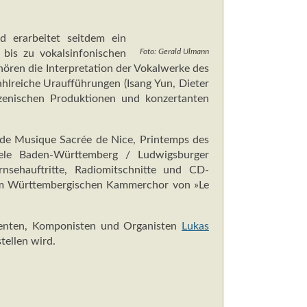
 erarbeitet seitdem ein
Foto: Gerald Ulmann
 bis zu vokalsinfonischen
ren die Interpretation der Vokalwerke des
lreiche Uraufführungen (Isang Yun, Dieter
zenischen Produktionen und konzertanten
l de Musique Sacrée de Nice, Printemps des
piele Baden-Württemberg / Ludwigsburger
ernsehauftritte, Radiomitschnitte und CD-
em Württembergischen Kammerchor von »Le
igenten, Komponisten und Organisten
Lukas
tellen wird.