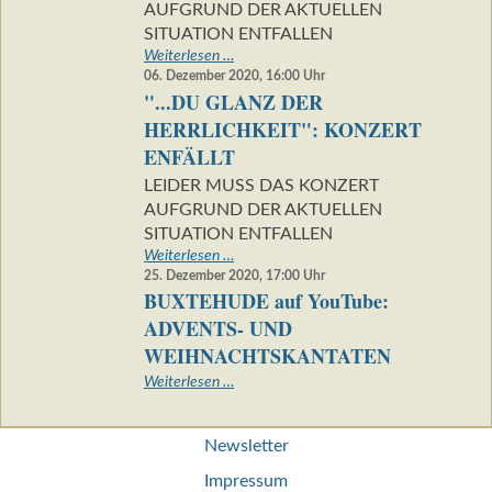
AUFGRUND DER AKTUELLEN
SITUATION ENTFALLEN
"...DU
Weiterlesen …
GLANZ
06. Dezember 2020, 16:00
Uhr
"...DU GLANZ DER
DER
HERRLICHKEIT":
HERRLICHKEIT": KONZERT
KONZERT
ENFÄLLT
ENTFÄLLT
LEIDER MUSS DAS KONZERT
AUFGRUND DER AKTUELLEN
SITUATION ENTFALLEN
"...DU
Weiterlesen …
GLANZ
25. Dezember 2020, 17:00
Uhr
BUXTEHUDE auf YouTube:
DER
HERRLICHKEIT":
ADVENTS- UND
KONZERT
WEIHNACHTSKANTATEN
ENFÄLLT
BUXTEHUDE
Weiterlesen …
auf
YouTube:
Navigation
ADVENTS-
Newsletter
überspringen
UND
Impressum
WEIHNACHTSKANTATEN