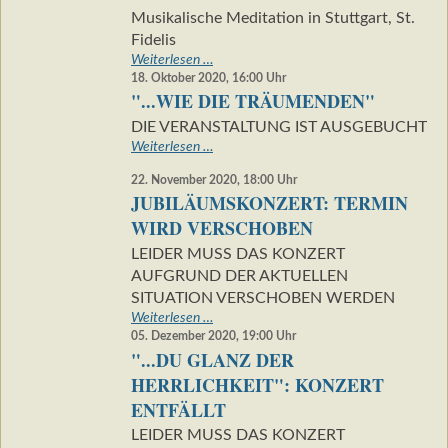
WILDEN
Musikalische Meditation in Stuttgart, St.
ROSEN"
Fidelis
"...WIE
Weiterlesen …
DIE
18. Oktober 2020, 16:00
Uhr
"...WIE DIE TRÄUMENDEN"
TRÄUMENDEN"
DIE VERANSTALTUNG IST AUSGEBUCHT
"...WIE
Weiterlesen …
DIE
22. November 2020, 18:00
Uhr
TRÄUMENDEN"
JUBILÄUMSKONZERT: TERMIN
WIRD VERSCHOBEN
LEIDER MUSS DAS KONZERT
AUFGRUND DER AKTUELLEN
SITUATION VERSCHOBEN WERDEN
JUBILÄUMSKONZERT:
Weiterlesen …
TERMIN
05. Dezember 2020, 19:00
Uhr
"...DU GLANZ DER
WIRD
VERSCHOBEN
HERRLICHKEIT": KONZERT
ENTFÄLLT
LEIDER MUSS DAS KONZERT