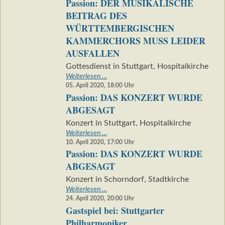
Passion: DER MUSIKALISCHE
KONZERT
WURDE
BEITRAG DES
ABGESAGT
WÜRTTEMBERGISCHEN
KAMMERCHORS MUSS LEIDER
AUSFALLEN
Gottesdienst in Stuttgart, Hospitalkirche
Passion:
Weiterlesen …
DER
05. April 2020, 18:00
Uhr
Passion: DAS KONZERT WURDE
MUSIKALISCHE
BEITRAG
ABGESAGT
DES
Konzert in Stuttgart, Hospitalkirche
WÜRTTEMBERGISCHEN
Passion:
Weiterlesen …
KAMMERCHORS
DAS
10. April 2020, 17:00
Uhr
MUSS
Passion: DAS KONZERT WURDE
KONZERT
LEIDER
WURDE
AUSFALLEN
ABGESAGT
ABGESAGT
Konzert in Schorndorf, Stadtkirche
Passion:
Weiterlesen …
DAS
24. April 2020, 20:00
Uhr
Gastspiel bei: Stuttgarter
KONZERT
WURDE
Philharmoniker