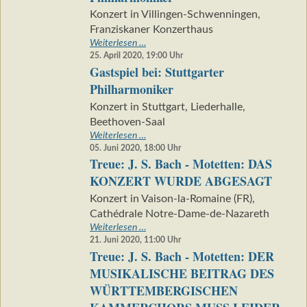
ABGESAGT
Konzert in Villingen-Schwenningen,
Franziskaner Konzerthaus
Gastspiel
Weiterlesen …
bei:
25. April 2020, 19:00
Uhr
Gastspiel bei: Stuttgarter
Stuttgarter
Philharmoniker
Philharmoniker
Konzert in Stuttgart, Liederhalle,
Beethoven-Saal
Gastspiel
Weiterlesen …
bei:
05. Juni 2020, 18:00
Uhr
Treue: J. S. Bach - Motetten: DAS
Stuttgarter
Philharmoniker
KONZERT WURDE ABGESAGT
Konzert in Vaison-la-Romaine (FR),
Cathédrale Notre-Dame-de-Nazareth
Treue:
Weiterlesen …
J.
21. Juni 2020, 11:00
Uhr
Treue: J. S. Bach - Motetten: DER
S.
Bach
MUSIKALISCHE BEITRAG DES
-
WÜRTTEMBERGISCHEN
Motetten:
DAS