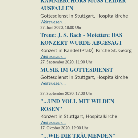
KAMMERCHORS MUSS LEIDER
KONZERT
AUSFALLEN
WURDE
Gottesdienst in Stuttgart, Hospitalkirche
ABGESAGT
Treue:
Weiterlesen …
J.
27. Juni 2020, 18:00
Uhr
Treue: J. S. Bach - Motetten: DAS
S.
Bach
KONZERT WURDE ABGESAGT
-
Konzert in Kandel (Pfalz), Kirche St. Georg
Motetten:
Treue:
Weiterlesen …
DER
J.
27. September 2020, 11:00
Uhr
MUSIKALISCHE
MUSIK IM GOTTESDIENST
S.
BEITRAG
Bach
DES
Gottesdienst in Stuttgart, Hospitalkirche
-
WÜRTTEMBERGISCHEN
MUSIK
Weiterlesen …
Motetten:
KAMMERCHORS
IM
DAS
MUSS
27. September 2020, 17:00
Uhr
GOTTESDIENST
KONZERT
LEIDER
"...UND VOLL MIT WILDEN
WURDE
AUSFALLEN
ROSEN"
ABGESAGT
Konzert in Stuttgart, Hospitalkirche
"...UND
Weiterlesen …
VOLL
17. Oktober 2020, 19:00
Uhr
"...WIE DIE TRÄUMENDEN"
MIT