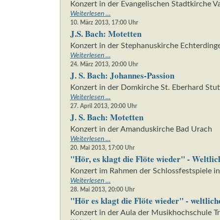
Konzert in der Evangelischen Stadtkirche V
J.
Weiterlesen …
S.
10. März 2013, 17:00
Uhr
J.S. Bach: Motetten
Bach:
Motetten
Konzert in der Stephanuskirche Echterding
J.S.
Weiterlesen …
Bach:
24. März 2013, 20:00
Uhr
J. S. Bach: Johannes-Passion
Motetten
Konzert in der Domkirche St. Eberhard Stut
J.
Weiterlesen …
S.
27. April 2013, 20:00
Uhr
J. S. Bach: Motetten
Bach:
Johannes-
Konzert in der Amanduskirche Bad Urach
Passion
J.
Weiterlesen …
S.
20. Mai 2013, 17:00
Uhr
"Hör, es klagt die Flöte wieder" - Weltli
Bach:
Motetten
Konzert im Rahmen der Schlossfestspiele in
"Hör,
Weiterlesen …
es
28. Mai 2013, 20:00
Uhr
"Hör es klagt die Flöte wieder" - weltlic
klagt
die
Konzert in der Aula der Musikhochschule T
Flöte