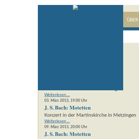
STARTSEITE
KONZERTE
PRESSE
ÜBER
2013
28. Januar 2013, 20:00
Uhr
Gustav Holst: Die Planeten
Konzert in der Stadthalle Reutlingen
Gustav
Weiterlesen …
Holst:
03. März 2013, 19:00
Uhr
J. S. Bach: Motetten
Die
Planeten
Konzert in der Martinskirche in Metzingen
J.
Weiterlesen …
S.
09. März 2013, 20:00
Uhr
J. S. Bach: Motetten
Bach:
Motetten