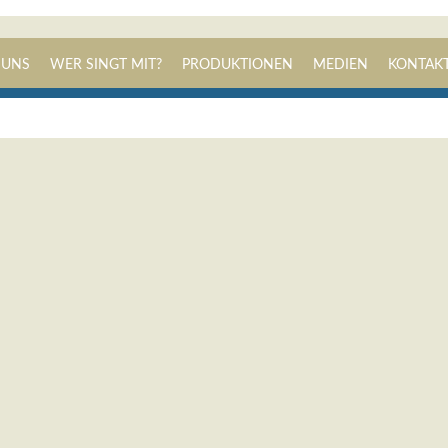
Navigation
 UNS
WER SINGT MIT?
PRODUKTIONEN
MEDIEN
KONTAK
überspringen