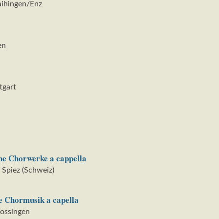
aihingen/Enz
en
tgart
che Chorwerke a cappella
 Spiez (Schweiz)
he Chormusik a capella
rossingen